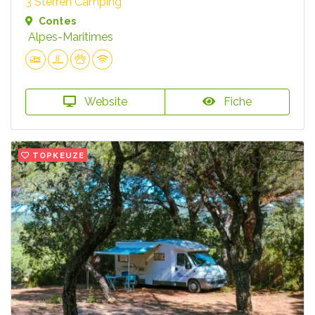
3 Sterren Camping
Contes
Alpes-Maritimes
Website
Fiche
TOPKEUZE