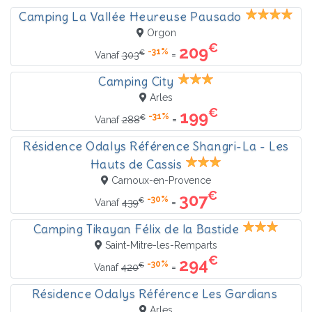
Camping La Vallée Heureuse Pausado
Orgon
€
209
-31%
€
=
Vanaf
303
Camping City
Arles
€
199
-31%
€
=
Vanaf
288
Résidence Odalys Référence Shangri-La - Les
Hauts de Cassis
Carnoux-en-Provence
€
307
-30%
€
=
Vanaf
439
Camping Tikayan Félix de la Bastide
Saint-Mitre-les-Remparts
€
294
-30%
€
=
Vanaf
420
Résidence Odalys Référence Les Gardians
Arles