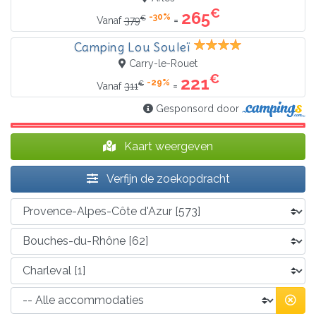
€
265
-30%
€
=
Vanaf
379
Camping Lou Souleï
Carry-le-Rouet
€
221
-29%
€
=
Vanaf
311
Gesponsord door
Kaart weergeven
Verfijn de zoekopdracht