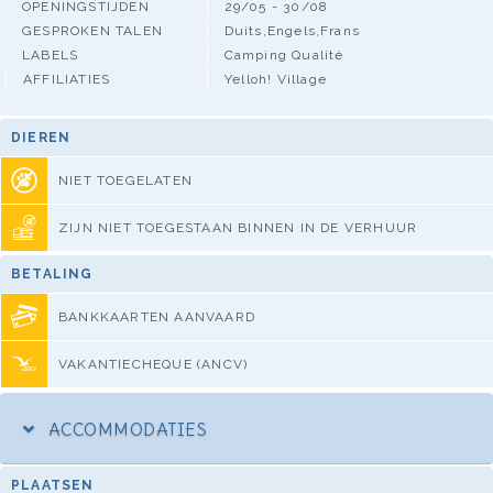
OPENINGSTIJDEN
29/05 - 30/08
GESPROKEN TALEN
Duits,Engels,Frans
LABELS
Camping Qualité
AFFILIATIES
Yelloh! Village
DIEREN
NIET TOEGELATEN
ZIJN NIET TOEGESTAAN BINNEN IN DE VERHUUR
BETALING
BANKKAARTEN AANVAARD
VAKANTIECHEQUE (ANCV)
ACCOMMODATIES
PLAATSEN