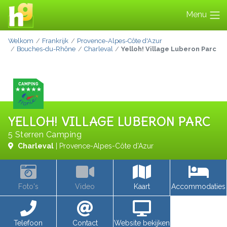
Menu
Welkom
Frankrijk
Provence-Alpes-Côte d'Azur
Bouches-du-Rhône
Charleval
Yelloh! Village Luberon Parc
YELLOH! VILLAGE LUBERON PARC
5 Sterren Camping
Charleval
| Provence-Alpes-Côte d'Azur
Foto's
Video
Kaart
Accommodaties
Telefoon
Contact
Website bekijken