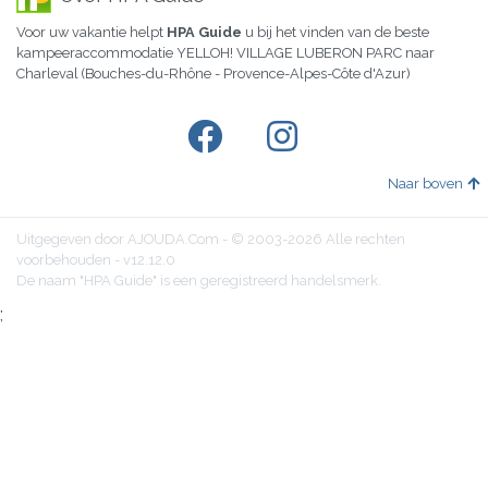
Voor uw vakantie helpt
HPA Guide
u bij het vinden van de beste
kampeeraccommodatie YELLOH! VILLAGE LUBERON PARC naar
Charleval (Bouches-du-Rhône - Provence-Alpes-Côte d'Azur)
Naar boven
Uitgegeven door AJOUDA.Com - © 2003-2026 Alle rechten
voorbehouden - v12.12.0
De naam "HPA Guide" is een geregistreerd handelsmerk.
;