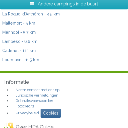
Andere campings in de buurt
La Roque-d'Anthéron
- 4.5 km
Mallemort
- 5 km
Mérindol
- 5.7 km
Lambesc
- 6.6 km
Cadenet
- 11.1 km
Lourmarin
- 11.5 km
Informatie
Neem contact met ons op
Juridische vermeldingen
Gebruiksvoorwaarden
Fotocredits
Privacybeleid
Cookies
Over HPA Guide