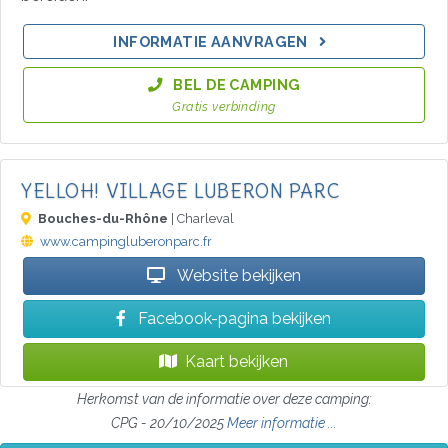
INFORMATIE AANVRAGEN
BEL DE CAMPING
Gratis verbinding
YELLOH! VILLAGE LUBERON PARC
Bouches-du-Rhône
| Charleval
www.campingluberonparc.fr
Website bekijken
Facebook-pagina bekijken
Kaart bekijken
Herkomst van de informatie over deze camping:
CPG - 20/10/2025
Meer informatie ...