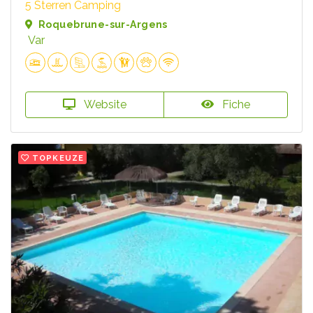
5 Sterren Camping
Roquebrune-sur-Argens
Var
Website
Fiche
TOPKEUZE