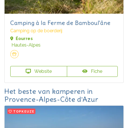
Camping à la Ferme de Bamboul'âne
Camping op de boerderij
Éourres
Hautes-Alpes
Website
Fiche
Het beste van kamperen in
Provence-Alpes-Côte d'Azur
TOPKEUZE