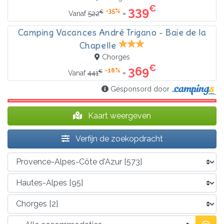
€
339
-35%
€
=
Vanaf
522
Camping Vacances André Trigano - Baie de la
Chapelle
Chorges
€
369
-16%
€
=
Vanaf
441
Gesponsord door
Kaart weergeven
Verfijn de zoekopdracht