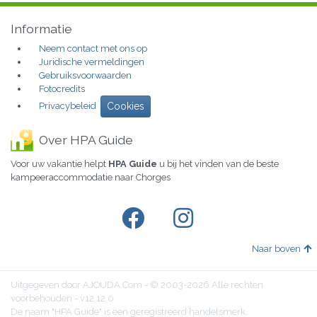
Informatie
Neem contact met ons op
Juridische vermeldingen
Gebruiksvoorwaarden
Fotocredits
Privacybeleid
Cookies
Over HPA Guide
Voor uw vakantie helpt
HPA Guide
u bij het vinden van de beste
kampeeraccommodatie naar Chorges
Naar boven
Uitgegeven door AJOUDA.Com - © 2003-2026 Alle rechten
voorbehouden - v12.12.0
De naam "HPA Guide" is een geregistreerd handelsmerk.