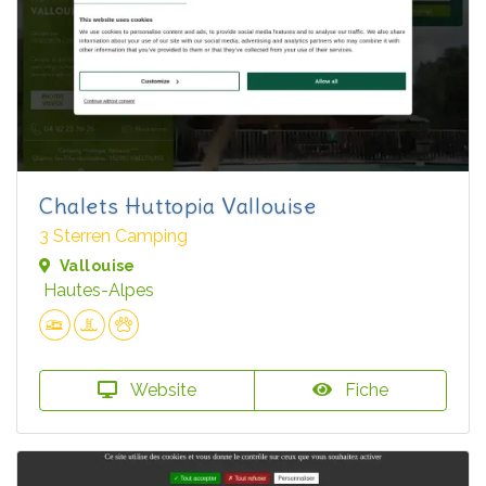
Chalets Huttopia Vallouise
3 Sterren Camping
Vallouise
Hautes-Alpes
Website
Fiche