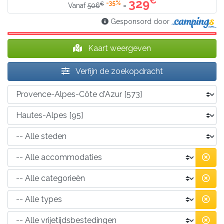
€
329
-35%
€
=
Vanaf
506
Gesponsord door
Kaart weergeven
Verfijn de zoekopdracht