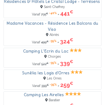
Résidences & Hôtels Le Cristal Lodge - Terrésens
Saint-Chaffrey
€
441
-40%
€
=
Vanaf
735
Madame Vacances - Résidence Les Balcons du
Viso
Abriès
€
324
-35%
€
=
Vanaf
499
Camping L'Ecrin du Lac
Chorges
€
339
-35%
€
=
Vanaf
522
Sunêlia les Logis d'Orres
Les Orres
€
259
-35%
€
=
Vanaf
399
Camping Les Airelles
Baratier