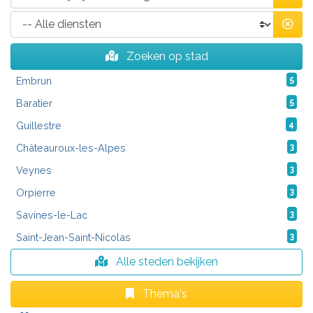
Zoeken op stad
Embrun
5
Baratier
5
Guillestre
4
Châteauroux-les-Alpes
3
Veynes
3
Orpierre
3
Savines-le-Lac
3
Saint-Jean-Saint-Nicolas
3
Alle steden bekijken
Thema's