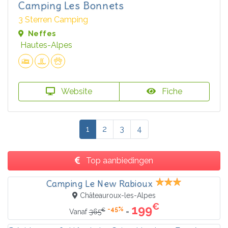
Camping Les Bonnets
3 Sterren Camping
Neffes
Hautes-Alpes
Website
Fiche
1
2
3
4
Top aanbiedingen
Camping Le New Rabioux
Châteauroux-les-Alpes
€
199
-45%
€
=
Vanaf
365