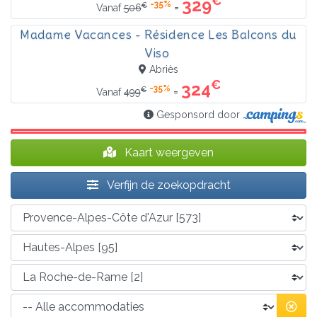
€
329
-35%
€
=
Vanaf
506
Madame Vacances - Résidence Les Balcons du
Viso
Abriès
€
324
-35%
€
=
Vanaf
499
Gesponsord door
Kaart weergeven
Verfijn de zoekopdracht