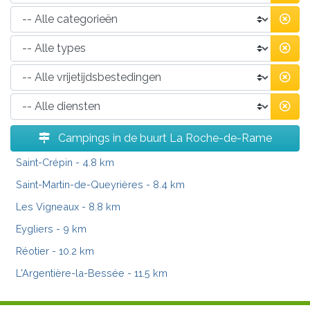
Campings in de buurt La Roche-de-Rame
Saint-Crépin
- 4.8 km
Saint-Martin-de-Queyrières
- 8.4 km
Les Vigneaux
- 8.8 km
Eygliers
- 9 km
Réotier
- 10.2 km
L'Argentière-la-Bessée
- 11.5 km