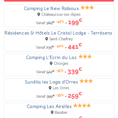
Camping Le New Rabioux
Châteauroux-les-Alpes
€
199
-45%
€
=
Vanaf
365
Résidences & Hôtels Le Cristal Lodge - Terrésens
Saint-Chaffrey
€
441
-40%
€
=
Vanaf
735
Camping L'Ecrin du Lac
Chorges
€
339
-35%
€
=
Vanaf
522
Sunêlia les Logis d'Orres
Les Orres
€
259
-35%
€
=
Vanaf
399
Camping Les Airelles
Baratier