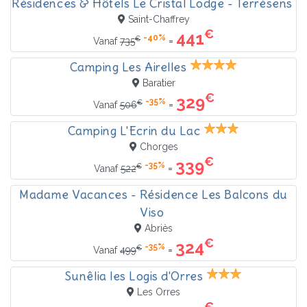
Résidences & Hôtels Le Cristal Lodge - Terrésens
Saint-Chaffrey
€
441
-40%
€
=
Vanaf
735
Camping Les Airelles
Baratier
€
329
-35%
€
=
Vanaf
506
Camping L'Ecrin du Lac
Chorges
€
339
-35%
€
=
Vanaf
522
Madame Vacances - Résidence Les Balcons du
Viso
Abriès
€
324
-35%
€
=
Vanaf
499
Sunêlia les Logis d'Orres
Les Orres
€