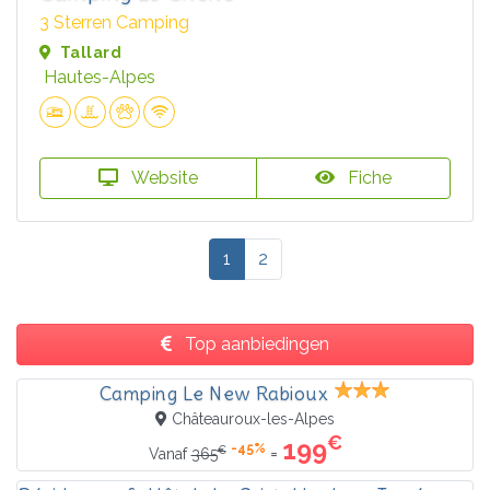
3 Sterren Camping
Tallard
Hautes-Alpes
Website
Fiche
1
2
Top aanbiedingen
Camping Le New Rabioux
Châteauroux-les-Alpes
€
199
-45%
€
=
Vanaf
365