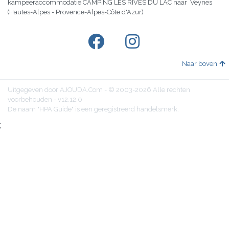
kampeeraccommodatie CAMPING LES RIVES DU LAC naar Veynes
(Hautes-Alpes - Provence-Alpes-Côte d'Azur)
Naar boven
Uitgegeven door AJOUDA.Com - © 2003-2026 Alle rechten
voorbehouden - v12.12.0
De naam "HPA Guide" is een geregistreerd handelsmerk.
;