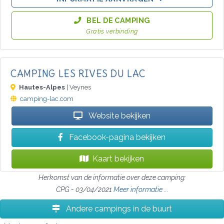
BEL DE CAMPING
Gratis verbinding
CAMPING LES RIVES DU LAC
Hautes-Alpes
| Veynes
camping-lac.com
Website bekijken
Facebook-pagina bekijken
Kaart bekijken
Herkomst van de informatie over deze camping:
CPG - 03/04/2021
Meer informatie ...
Andere campings in de buurt