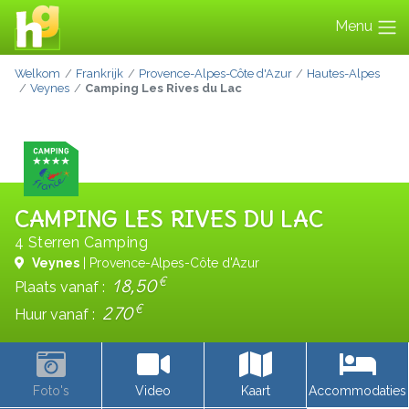
Menu
Welkom
Frankrijk
Provence-Alpes-Côte d'Azur
Hautes-Alpes
Veynes
Camping Les Rives du Lac
CAMPING LES RIVES DU LAC
4 Sterren Camping
Veynes
| Provence-Alpes-Côte d'Azur
€
18,50
Plaats vanaf :
€
270
Huur vanaf :
Foto's
Video
Kaart
Accommodaties