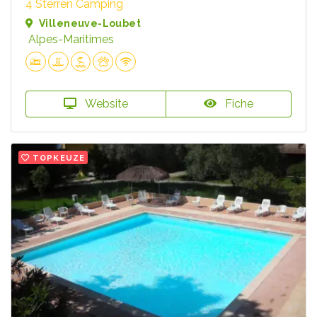
4 Sterren Camping
Villeneuve-Loubet
Alpes-Maritimes
Website
Fiche
TOPKEUZE