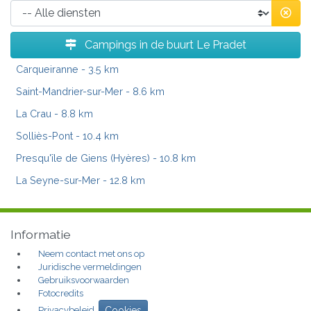
Campings in de buurt Le Pradet
Carqueiranne
- 3.5 km
Saint-Mandrier-sur-Mer
- 8.6 km
La Crau
- 8.8 km
Solliès-Pont
- 10.4 km
Presqu'île de Giens (Hyères)
- 10.8 km
La Seyne-sur-Mer
- 12.8 km
Informatie
Neem contact met ons op
Juridische vermeldingen
Gebruiksvoorwaarden
Fotocredits
Privacybeleid
Cookies