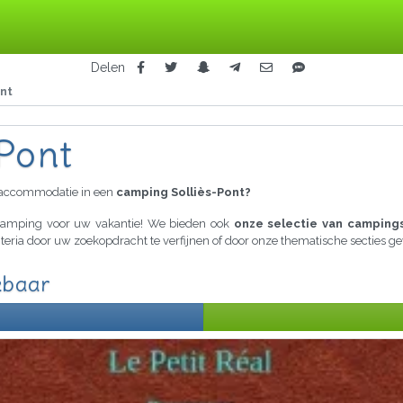
Delen
ont
-Pont
raccommodatie in een
camping Solliès-Pont?
e camping voor uw vakantie! We bieden ook
onze selectie van campings
riteria door uw zoekopdracht te verfijnen of door onze thematische secties 
kbaar