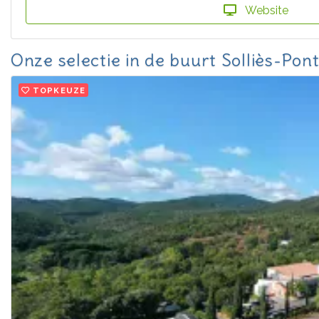
Website
Onze selectie in de buurt Solliès-Pon
TOPKEUZE