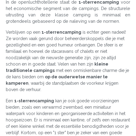
In de openluchthotellerie staat de
1-sterrencamping
voor
het economische segment van de campings. De structurele
uitrusting van deze klasse camping is minimaal en
grotendeels gebaseerd op de naleving van de normen.
Verblijven op een
1-sterrencamping
is echter geen nadeel!
Ze worden vaak gerund door beheerderskoppels die je met
gezelligheid en een goed humeur ontvangen. De sfeer is er
familiaal en hoewel de stacaravans of chalets er niet
noodzakelijk van de nieuwste generatie zijn, zijn ze altijd
schoon en in goede staat. Velen van hen zijn
kleine
traditionele campings
met een onmiskenbare charme die je
de kans bieden om
op de ouderwetse manier te
kamperen
, waarbij de standplaatsen de voorkeur krijgen
boven de verhuur.
Een
1-sterrencamping
kan je ook goede voorzieningen
bieden, zoals een verwarmd zwembad, een miniatuur
waterpark voor kinderen en georganiseerde activiteiten in het
hoogseizoen. Er is minimaal een kantine, of zelfs een restaurant
of een kleine winkel met de essentiële benodigdheden voor je
verblijf. Kortom, op een "1 ster" ben je zeker van een goede