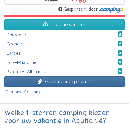
Vanaf
390
Gesponsord door
Locatie verfijnen
Dordogne
5
Gironde
5
Landes
4
Lot-et-Garonne
1
Pyrénées-Atlantiques
6
Gerelateerde pagina's
Camping Aquitanië
Welke 1-sterren camping kiezen
voor uw vakantie in Aquitanië?