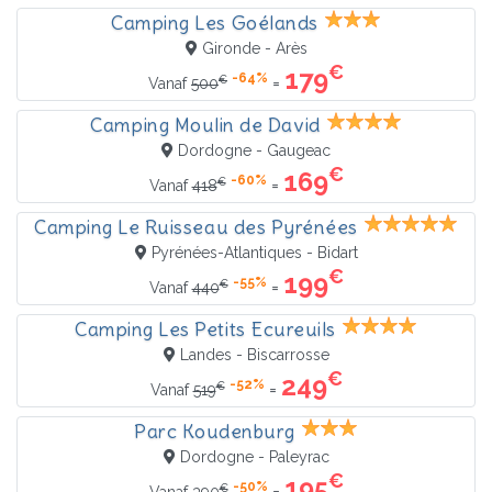
Camping Les Goélands
Gironde - Arès
€
179
-64%
€
=
Vanaf
500
Camping Moulin de David
Dordogne - Gaugeac
€
169
-60%
€
=
Vanaf
418
Camping Le Ruisseau des Pyrénées
Pyrénées-Atlantiques - Bidart
€
199
-55%
€
=
Vanaf
440
Camping Les Petits Ecureuils
Landes - Biscarrosse
€
249
-52%
€
=
Vanaf
519
Parc Koudenburg
Dordogne - Paleyrac
€
195
-50%
€
=