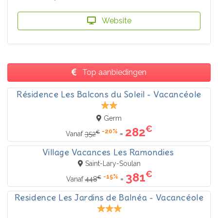
Website
Top aanbiedingen
Résidence Les Balcons du Soleil - Vacancéole
Germ
€
282
-20%
€
=
Vanaf
352
Village Vacances Les Ramondies
Saint-Lary-Soulan
€
381
-15%
€
=
Vanaf
448
Residence Les Jardins de Balnéa - Vacancéole