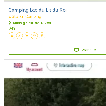
Camping Lac du Lit du Roi
4 Sterren Camping
Massignieu-de-Rives
Ain
Website