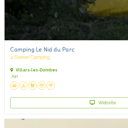
Camping Le Nid du Parc
4 Sterren Camping
Villars-les-Dombes
Ain
Website