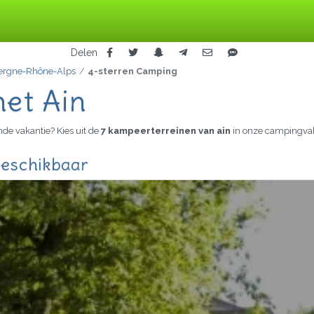
Delen
ergne-Rhône-Alps
4-sterren Camping
het Ain
de vakantie? Kies uit de
7 kampeerterreinen van ain
in onze campingvak
beschikbaar