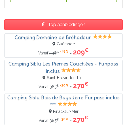
Top aanbiedingen
Camping Domaine de Bréhadour
Guérande
€
209
-38%
€
=
Vanaf
336
Camping Siblu Les Pierres Couchées - Funpass
inclus
Saint-Brevin-les-Pins
€
270
-30%
€
=
Vanaf
385
Camping Siblu Bois de Bayadène Funpass inclus
***
Piriac-sur-Mer
€
270
-30%
€
=
Vanaf
385