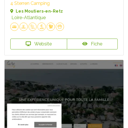
4 Sterren Camping
Les Moutiers-en-Retz
Loire-Atlantique
Website
Fiche