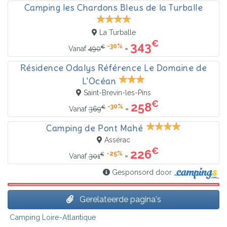
Camping les Chardons Bleus de la Turballe
La Turballe
€
343
-30%
€
=
Vanaf
490
Résidence Odalys Référence Le Domaine de
L'Océan
Saint-Brevin-les-Pins
€
258
-30%
€
=
Vanaf
369
Camping de Pont Mahé
Assérac
€
226
-25%
€
=
Vanaf
301
Gesponsord door
Gerelateerde pagina's
Camping Loire-Atlantique