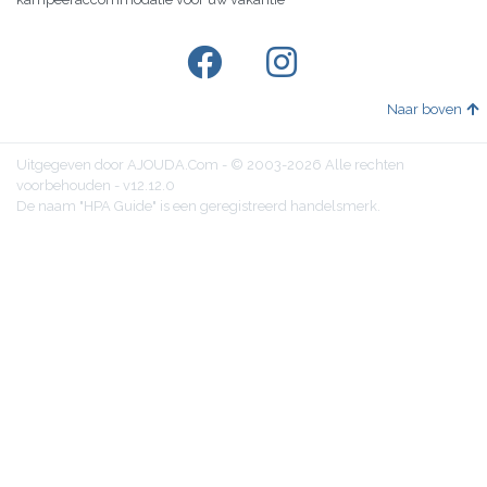
Naar boven
Uitgegeven door AJOUDA.Com - © 2003-2026 Alle rechten
voorbehouden - v12.12.0
De naam "HPA Guide" is een geregistreerd handelsmerk.