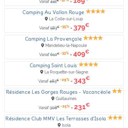
189
-57%
€
=
Vanaf
441
Camping Au Vallon Rouge
La Colle-sur-Loup
€
379
-35%
€
=
Vanaf
583
Camping La Provençale
Mandelieu-la-Napoule
€
409
-33%
€
=
Vanaf
610
Camping Saint Louis
La Roquette-sur-Siagne
€
343
-29%
€
=
Vanaf
483
Résidence Les Gorges Rouges - Vacancéole
Guillaumes
€
231
-25%
€
=
Vanaf
308
Résidence Club MMV Les Terrasses d'Isola
Isola