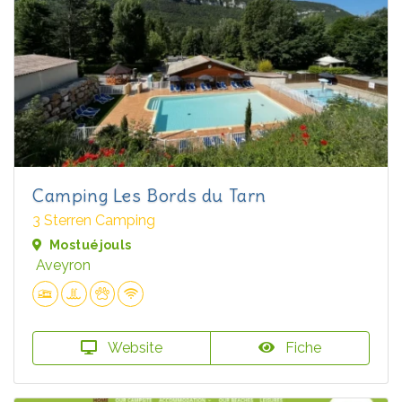
Camping Les Bords du Tarn
3 Sterren Camping
Mostuéjouls
Aveyron
Website
Fiche