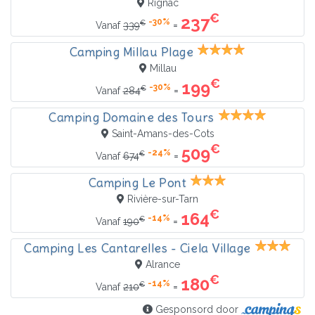
Rignac
€
237
-30%
€
=
Vanaf
339
Camping Millau Plage
Millau
€
199
-30%
€
=
Vanaf
284
Camping Domaine des Tours
Saint-Amans-des-Cots
€
509
-24%
€
=
Vanaf
674
Camping Le Pont
Rivière-sur-Tarn
€
164
-14%
€
=
Vanaf
190
Camping Les Cantarelles - Ciela Village
Alrance
€
180
-14%
€
=
Vanaf
210
Gesponsord door