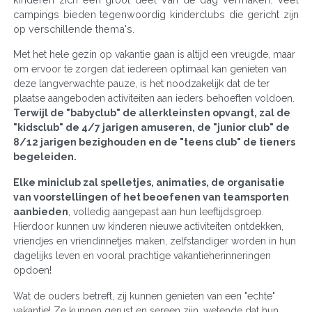
campings bieden tegenwoordig kinderclubs die gericht zijn
op verschillende thema's.
Met het hele gezin op vakantie gaan is altijd een vreugde, maar
om ervoor te zorgen dat iedereen optimaal kan genieten van
deze langverwachte pauze, is het noodzakelijk dat de ter
plaatse aangeboden activiteiten aan ieders behoeften voldoen.
Terwijl de "babyclub" de allerkleinsten opvangt, zal de
"kidsclub" de 4/7 jarigen amuseren, de "junior club" de
8/12 jarigen bezighouden en de "teens club" de tieners
begeleiden.
Elke miniclub zal spelletjes, animaties, de organisatie
van voorstellingen of het beoefenen van teamsporten
aanbieden
, volledig aangepast aan hun leeftijdsgroep.
Hierdoor kunnen uw kinderen nieuwe activiteiten ontdekken,
vriendjes en vriendinnetjes maken, zelfstandiger worden in hun
dagelijks leven en vooral prachtige vakantieherinneringen
opdoen!
Wat de ouders betreft, zij kunnen genieten van een "echte"
vakantie! Ze kunnen gerust en sereen zijn, wetende dat hun