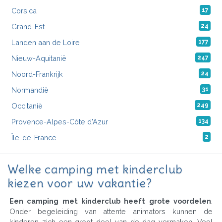
Corsica
17
Grand-Est
24
Landen aan de Loire
177
Nieuw-Aquitanië
247
Noord-Frankrijk
24
Normandië
31
Occitanië
249
Provence-Alpes-Côte d'Azur
134
Île-de-France
2
Welke camping met kinderclub
kiezen voor uw vakantie?
Een camping met kinderclub heeft grote voordelen
.
Onder begeleiding van attente animators kunnen de
kinderen zich een groot deel van de dag vermaken. Veel