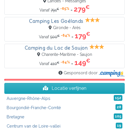
Landes - Messanges
€
279
-65%
€
=
Vanaf
791
Camping Les Goélands
Gironde - Arès
€
179
-64%
€
=
Vanaf
500
Camping du Lac de Saujon
Charente-Maritime - Saujon
€
149
-64%
€
=
Vanaf
410
Gesponsord door
Locatie verfijnen
Auvergne-Rhône-Alps
152
Bourgondië-Franche-Comté
28
Bretagne
105
Centrum van de Loire-vallei
19