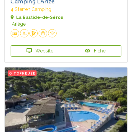
Camping L'Arize
4 Sterren Camping
La Bastide-de-Sérou
Ariège
Website
Fiche
TOPKEUZE