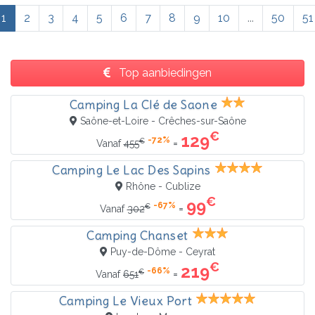
1
2
3
4
5
6
7
8
9
10
...
50
51
Top aanbiedingen
Camping La Clé de Saone
Saône-et-Loire - Crêches-sur-Saône
€
129
-72%
€
=
Vanaf
455
Camping Le Lac Des Sapins
Rhône - Cublize
€
99
-67%
€
=
Vanaf
302
Camping Chanset
Puy-de-Dôme - Ceyrat
€
219
-66%
€
=
Vanaf
651
Camping Le Vieux Port