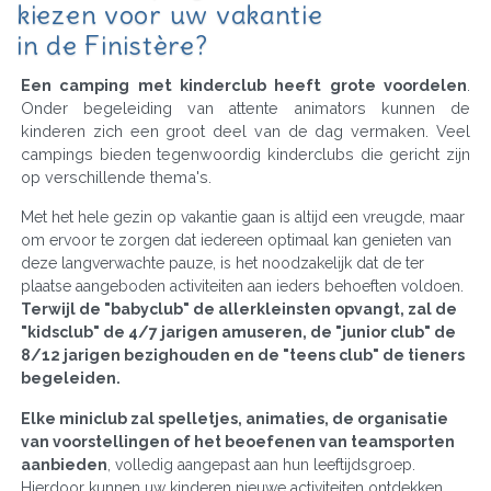
kiezen voor uw vakantie
in de Finistère?
Een camping met kinderclub heeft grote voordelen
.
Onder begeleiding van attente animators kunnen de
kinderen zich een groot deel van de dag vermaken. Veel
campings bieden tegenwoordig kinderclubs die gericht zijn
op verschillende thema's.
Met het hele gezin op vakantie gaan is altijd een vreugde, maar
om ervoor te zorgen dat iedereen optimaal kan genieten van
deze langverwachte pauze, is het noodzakelijk dat de ter
plaatse aangeboden activiteiten aan ieders behoeften voldoen.
Terwijl de "babyclub" de allerkleinsten opvangt, zal de
"kidsclub" de 4/7 jarigen amuseren, de "junior club" de
8/12 jarigen bezighouden en de "teens club" de tieners
begeleiden.
Elke miniclub zal spelletjes, animaties, de organisatie
van voorstellingen of het beoefenen van teamsporten
aanbieden
, volledig aangepast aan hun leeftijdsgroep.
Hierdoor kunnen uw kinderen nieuwe activiteiten ontdekken,