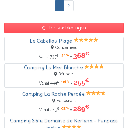
1
2
Top aanbiedingen
Le Cabellou Plage
Concarneau
€
368
-50%
€
=
Vanaf
735
Camping La Mer Blanche
Bénodet
€
255
-36%
€
=
Vanaf
399
Camping La Roche Percée
Fouesnant
€
289
-35%
€
=
Vanaf
445
Camping Siblu Domaine de Kerlann - Funpass