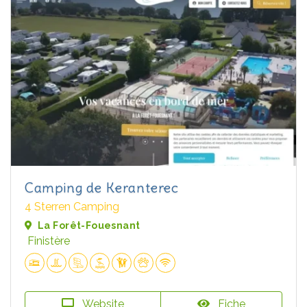
Camping de Keranterec
4 Sterren Camping
La Forêt-Fouesnant
Finistère
Website
Fiche