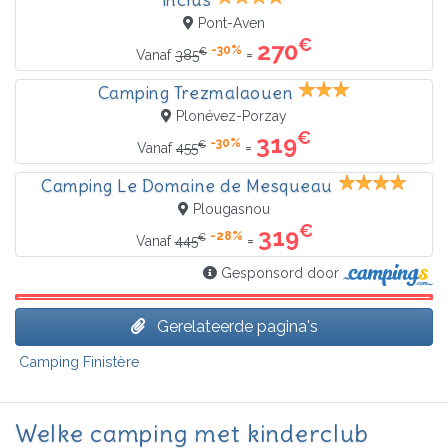
inclus
Pont-Aven
€
270
-30%
€
=
Vanaf
385
Camping Trezmalaouen
Plonévez-Porzay
€
319
-30%
€
=
Vanaf
455
Camping Le Domaine de Mesqueau
Plougasnou
€
319
-28%
€
=
Vanaf
445
Gesponsord door
Gerelateerde pagina's
Camping Finistère
Welke camping met kinderclub