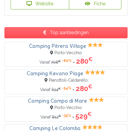
Website
Fiche
Top aanbiedingen
Camping Pitrera Village
Porto-Vecchio
€
280
-60%
€
=
Vanaf
708
Camping Kevano Plage
Pianottoli-Caldarello
€
280
-54%
€
=
Vanaf
614
Camping Campo di Mare
Porto-Vecchio
€
529
-35%
€
=
Vanaf
812
Camping Le Colomba