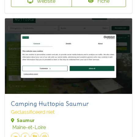
Website
Fiche
Camping Huttopia Saumur
Geclassificeerd niet
Saumur
Maine-et-Loire