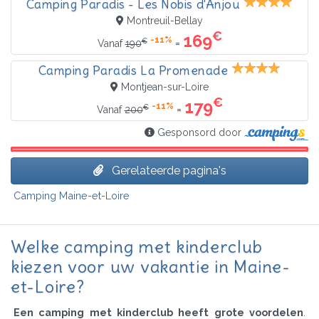
Camping Paradis - Les Nobis d'Anjou
Montreuil-Bellay
€
169
-11%
€
=
Vanaf
190
Camping Paradis La Promenade
Montjean-sur-Loire
€
179
-11%
€
=
Vanaf
200
Gesponsord door
Gerelateerde pagina's
Camping Maine-et-Loire
Welke camping met kinderclub
kiezen voor uw vakantie in Maine-
et-Loire?
Een camping met kinderclub heeft grote voordelen
.