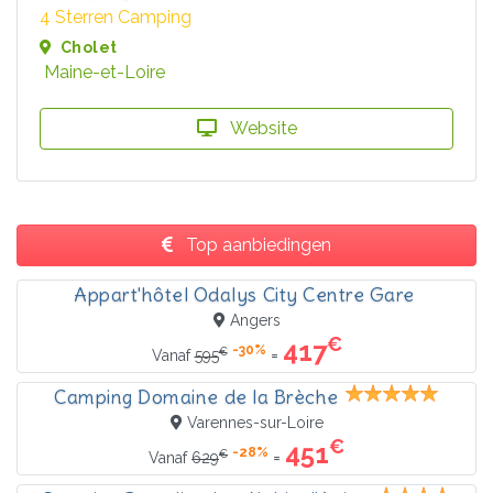
4 Sterren Camping
Cholet
Maine-et-Loire
Website
Top aanbiedingen
Appart'hôtel Odalys City Centre Gare
Angers
€
417
-30%
€
=
Vanaf
595
Camping Domaine de la Brèche
Varennes-sur-Loire
€
451
-28%
€
=
Vanaf
629