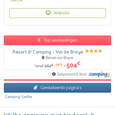
Website
Top aanbiedingen
Resort & Camping - Val de Braye
Bessé-sur-Braye
€
504
-26%
€
=
Vanaf
684
Gesponsord door
Gerelateerde pagina's
Camping Sarthe