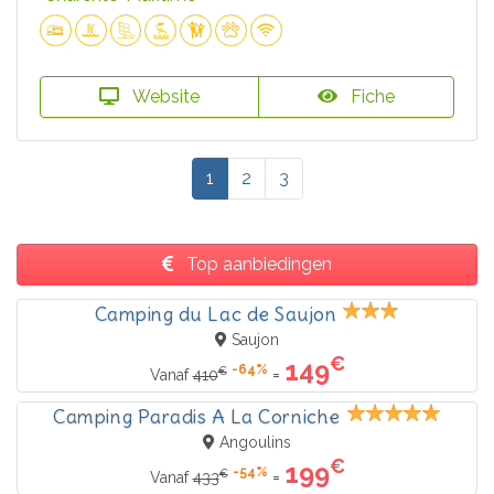
Website
Fiche
1
2
3
Top aanbiedingen
Camping du Lac de Saujon
Saujon
€
149
-64%
€
=
Vanaf
410
Camping Paradis A La Corniche
Angoulins
€
199
-54%
€
=
Vanaf
433