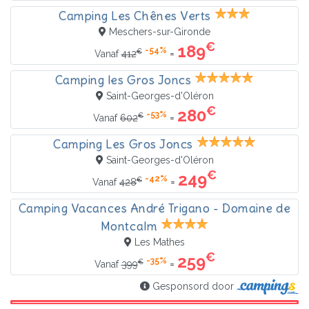
Camping Les Chênes Verts
Meschers-sur-Gironde
€
189
-54%
€
=
Vanaf
412
Camping les Gros Joncs
Saint-Georges-d'Oléron
€
280
-53%
€
=
Vanaf
602
Camping Les Gros Joncs
Saint-Georges-d'Oléron
€
249
-42%
€
=
Vanaf
428
Camping Vacances André Trigano - Domaine de
Montcalm
Les Mathes
€
259
-35%
€
=
Vanaf
399
Gesponsord door