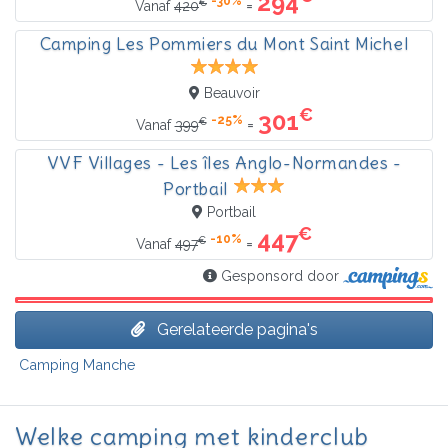
294
-30%
€
=
Vanaf
420
Camping Les Pommiers du Mont Saint Michel
Beauvoir
€
301
-25%
€
=
Vanaf
399
VVF Villages - Les îles Anglo-Normandes -
Portbail
Portbail
€
447
-10%
€
=
Vanaf
497
Gesponsord door
Gerelateerde pagina's
Camping Manche
Welke camping met kinderclub