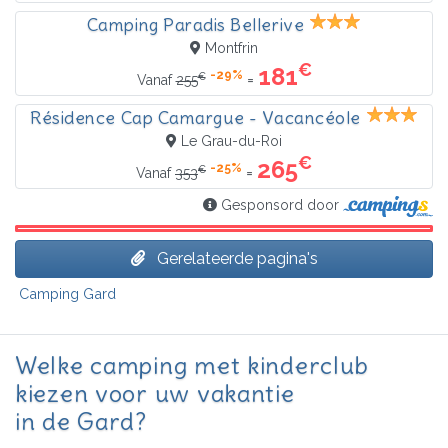
Camping Paradis Bellerive
Montfrin
€
181
-29%
€
=
Vanaf
255
Résidence Cap Camargue - Vacancéole
Le Grau-du-Roi
€
265
-25%
€
=
Vanaf
353
Gesponsord door
Gerelateerde pagina's
Camping Gard
Welke camping met kinderclub
kiezen voor uw vakantie
in de Gard?