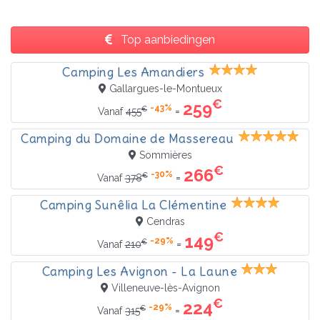
Top aanbiedingen
Camping Les Amandiers
Gallargues-le-Montueux
€
259
-43%
€
=
Vanaf
455
Camping du Domaine de Massereau
Sommières
€
266
-30%
€
=
Vanaf
378
Camping Sunêlia La Clémentine
Cendras
€
149
-29%
€
=
Vanaf
210
Camping Les Avignon - La Laune
Villeneuve-lès-Avignon
€
224
-29%
€
=
Vanaf
315