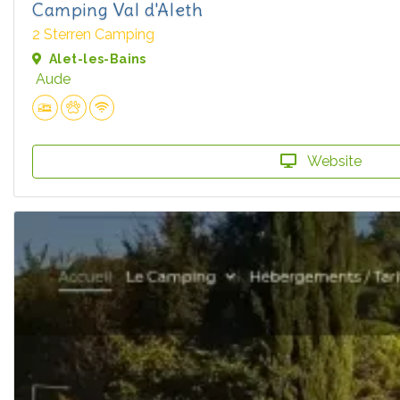
Camping Val d'Aleth
2 Sterren Camping
Alet-les-Bains
Aude
Website