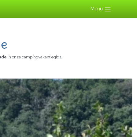
Menu
de
ude
in onze campingvakantiegids.