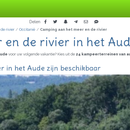
Delen
e rivier
Occitanië
Camping aan het meer en de rivier
en de rivier in het Au
 Aude
voor uw volgende vakantie? Kies uit de
24 kampeerterreinen van a
r in het Aude zijn beschikbaar