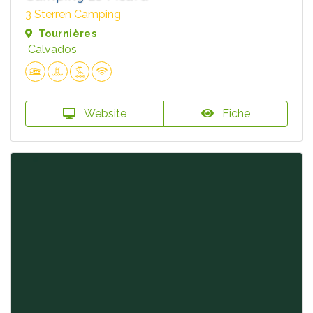
3 Sterren Camping
Tournières
Calvados
Website
Fiche