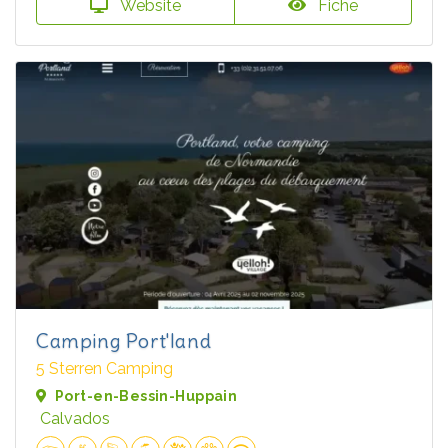
Website
Fiche
Camping Port'land
5 Sterren Camping
Port-en-Bessin-Huppain
Calvados