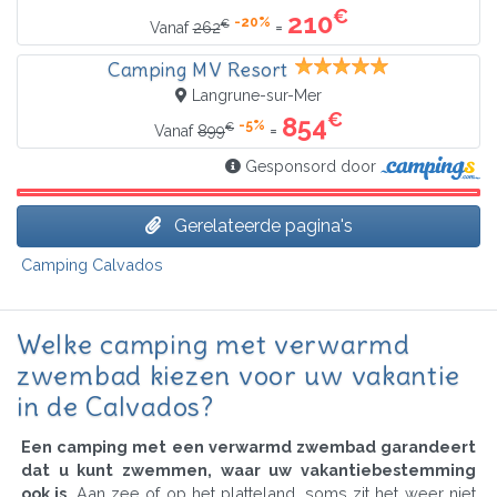
€
210
-20%
€
=
Vanaf
262
Camping MV Resort
Langrune-sur-Mer
€
854
-5%
€
=
Vanaf
899
Gesponsord door
Gerelateerde pagina's
Camping Calvados
Welke camping met verwarmd
zwembad kiezen voor uw vakantie
in de Calvados?
Een camping met een verwarmd zwembad garandeert
dat u kunt zwemmen, waar uw vakantiebestemming
ook is
. Aan zee of op het platteland, soms zit het weer niet