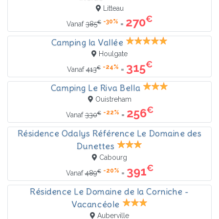
Litteau
€
270
-30%
€
=
Vanaf
385
Camping la Vallée
Houlgate
€
315
-24%
€
=
Vanaf
413
Camping Le Riva Bella
Ouistreham
€
256
-22%
€
=
Vanaf
330
Résidence Odalys Référence Le Domaine des
Dunettes
Cabourg
€
391
-20%
€
=
Vanaf
489
Résidence Le Domaine de la Corniche -
Vacancéole
Auberville