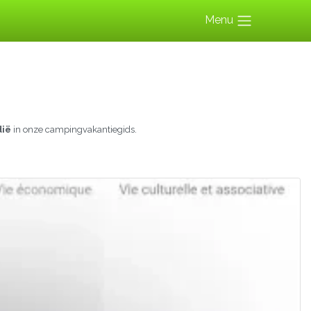
Menu
dië
in onze campingvakantiegids.