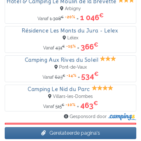
Hôtel & Camping Le Moulin de la Brevette
Arbigny
€
1 046
-20%
€
=
Vanaf
1 308
Résidence Les Monts du Jura - Lelex
Lélex
€
366
-15%
€
=
Vanaf
431
Camping Aux Rives du Soleil
Pont-de-Vaux
€
534
-14%
€
=
Vanaf
623
Camping Le Nid du Parc
Villars-les-Dombes
€
463
-10%
€
=
Vanaf
515
Gesponsord door
Gerelateerde pagina's