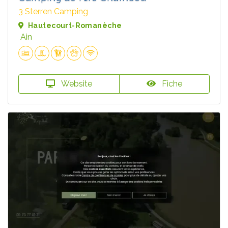
3 Sterren Camping
Hautecourt-Romanèche
Ain
Website
Fiche