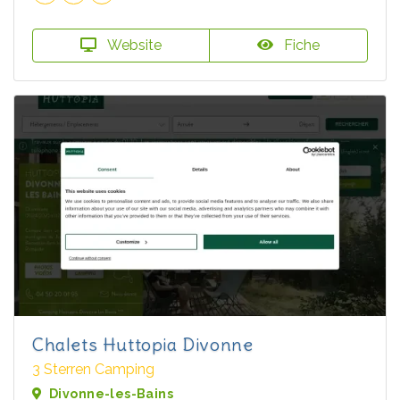
Website
Fiche
Chalets Huttopia Divonne
3 Sterren Camping
Divonne-les-Bains