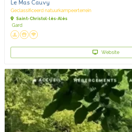
Le Mas Cauvy
Geclassificeerd natuurkampeerterrein
Saint-Christol-lès-Alès
Gard
Website