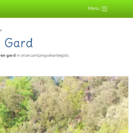
Menu
r
e Gard
van gard
in onze campingvakantiegids.