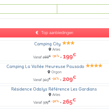
Top aanbiedingen
Camping City
Arles
€
199
-31%
€
=
Vanaf
288
Camping La Vallée Heureuse Pausado
Orgon
€
209
-31%
€
=
Vanaf
303
Résidence Odalys Référence Les Gardians
Arles
€
265
-30%
€
=
Vanaf
379