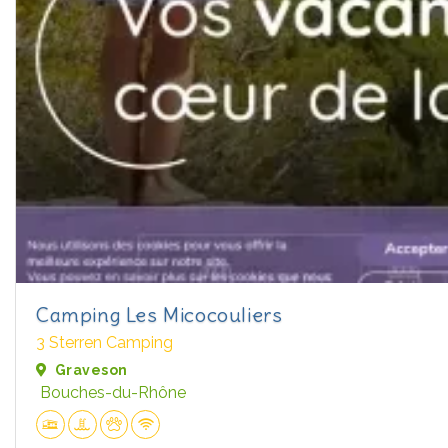
Camping Les Micocouliers
3 Sterren Camping
Graveson
Bouches-du-Rhône