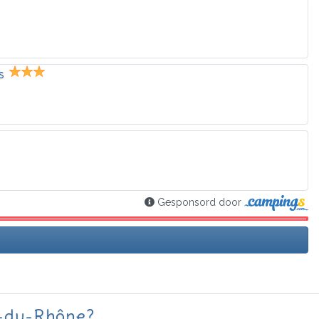
s
Gesponsord door
s-du-Rhône?