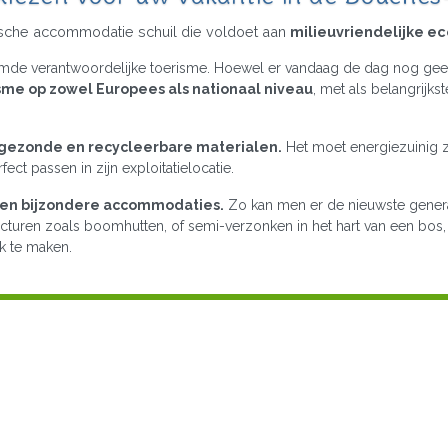
ische accommodatie schuil die voldoet aan
milieuvriendelijke ec
aamde verantwoordelijke toerisme. Hoewel er vandaag de dag nog geen
me op zowel Europees als nationaal niveau
, met als belangrijk
 gezonde en recycleerbare materialen.
Het moet energiezuinig zi
ect passen in zijn exploitatielocatie.
rten bijzondere accommodaties.
Zo kan men er de nieuwste generat
uren zoals boomhutten, of semi-verzonken in het hart van een bos, 
k te maken.