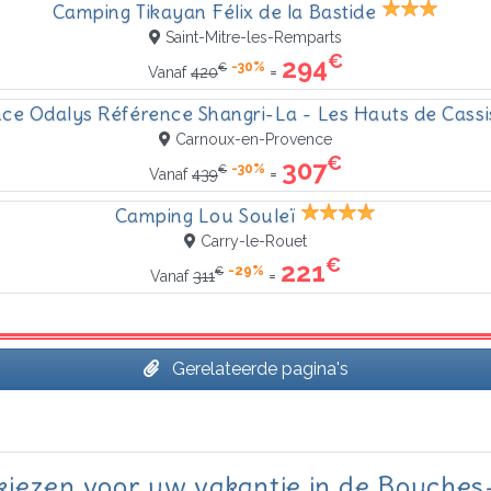
Camping Tikayan Félix de la Bastide
Saint-Mitre-les-Remparts
€
294
-30%
€
=
Vanaf
420
ce Odalys Référence Shangri-La - Les Hauts de Cassi
Carnoux-en-Provence
€
307
-30%
€
=
Vanaf
439
Camping Lou Souleï
Carry-le-Rouet
€
221
-29%
€
=
Vanaf
311
Gerelateerde pagina's
kiezen voor uw vakantie in de Bouche