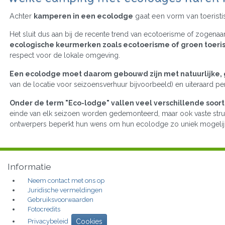
Achter
kamperen in een ecolodge
gaat een vorm van toerist
Het sluit dus aan bij de recente trend van ecotoerisme of zogen
ecologische keurmerken zoals ecotoerisme of groen toeris
respect voor de lokale omgeving.
Een ecolodge moet daarom gebouwd zijn met natuurlijke,
van de locatie voor seizoensverhuur bijvoorbeeld) en uiteraard perf
Onder de term "Eco-lodge" vallen veel verschillende soo
einde van elk seizoen worden gedemonteerd, maar ook vaste struct
ontwerpers beperkt hun wens om hun ecolodge zo uniek mogelij
Informatie
Neem contact met ons op
Juridische vermeldingen
Gebruiksvoorwaarden
Fotocredits
Privacybeleid
Cookies