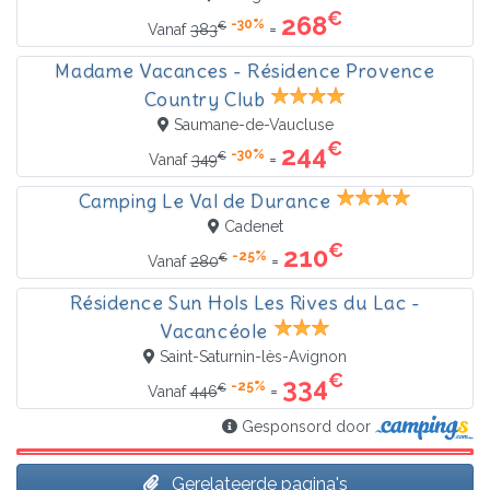
€
268
-30%
€
=
Vanaf
383
Madame Vacances - Résidence Provence
Country Club
Saumane-de-Vaucluse
€
244
-30%
€
=
Vanaf
349
Camping Le Val de Durance
Cadenet
€
210
-25%
€
=
Vanaf
280
Résidence Sun Hols Les Rives du Lac -
Vacancéole
Saint-Saturnin-lès-Avignon
€
334
-25%
€
=
Vanaf
446
Gesponsord door
Gerelateerde pagina's