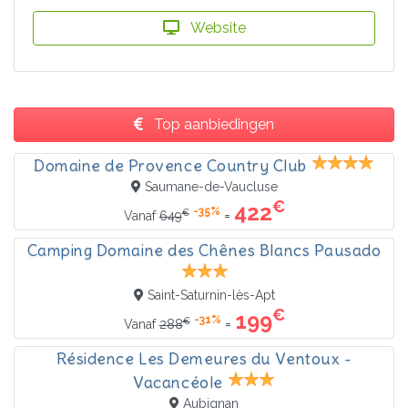
Website
Top aanbiedingen
Domaine de Provence Country Club
Saumane-de-Vaucluse
€
422
-35%
€
=
Vanaf
649
Camping Domaine des Chênes Blancs Pausado
Saint-Saturnin-lès-Apt
€
199
-31%
€
=
Vanaf
288
Résidence Les Demeures du Ventoux -
Vacancéole
Aubignan