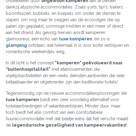
ontwikkelen door
ongewoon kamperen
aan te bieden
dankzij atypische accommodaties. Zoals yurts, tipi's, trailers,
boomhuizen, bubbels, en koepels om onder de sterren te
slapen, om nog maar te zwijgen van de ecolodges die op
palen zijn geplaatst, sommige midden in een meer of direct
aan het strand. Als gevolg hiervan wordt kamperen
glamoureus, een echo van
luxe kamperen
, en zo is
glamping
ontstaan, wat helemaal in is voor korte verblijven en
romantische weekendjes weg...
In dit licht is het concept
"kamperen" geëvolueerd naar
"buitenhospitaliteit"
met etablissementen die
vrijetijdsactiviteiten en een reeks diensten aanbieden die veel
betaalbaarder en uitgebreider zijn dan traditionele hotels!
Tegenwoordig zijn de nieuwe accommodatieoplossingen die
luxe kamperen
biedt een zeer voordelig alternatief voor
hotelaanbiedingen of vakantieverblijven. Minder duur, maar
toch biedt het alle comfort van een comfortabele
huuraccommodatie met dat beetje extra dat het verschil maakt:
de
legendarische gezelligheid van kampeervakanties!