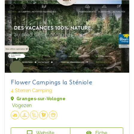
Flower Campings la Sténiole
4 Sterren Camping
Granges-sur-Vologne
Vogezen
Website
Fiche