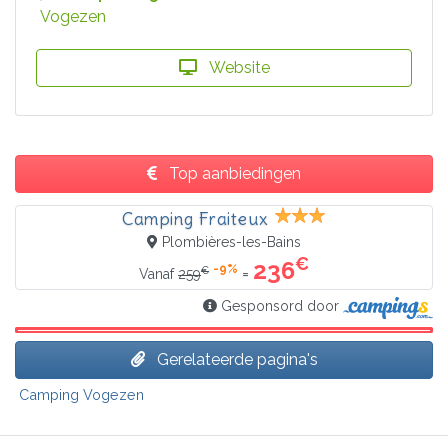
Vogezen
Website
Top aanbiedingen
Camping Fraiteux
Plombières-les-Bains
€
236
-9%
€
=
Vanaf
259
Gesponsord door
Gerelateerde pagina's
Camping Vogezen