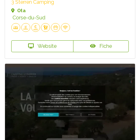
3 Sterren Camping
Ota
Corse-du-Sud
Website
Fiche