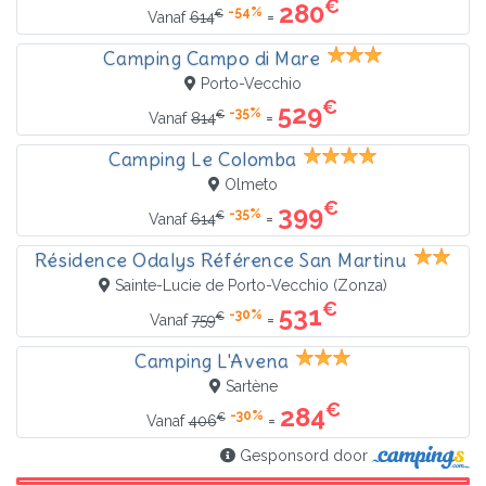
€
280
-54%
€
=
Vanaf
614
Camping Campo di Mare
Porto-Vecchio
€
529
-35%
€
=
Vanaf
814
Camping Le Colomba
Olmeto
€
399
-35%
€
=
Vanaf
614
Résidence Odalys Référence San Martinu
Sainte-Lucie de Porto-Vecchio (Zonza)
€
531
-30%
€
=
Vanaf
759
Camping L'Avena
Sartène
€
284
-30%
€
=
Vanaf
406
Gesponsord door