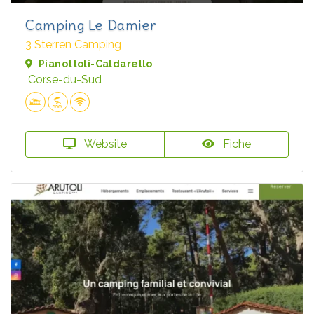
Camping Le Damier
3 Sterren Camping
Pianottoli-Caldarello
Corse-du-Sud
Website
Fiche