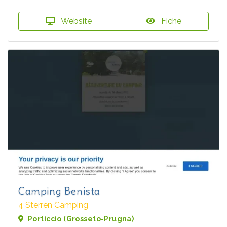
Website
Fiche
Camping Benista
4 Sterren Camping
Porticcio (Grosseto-Prugna)