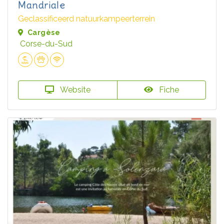
Mandriale
Geclassificeerd natuurkampeerterrein
Cargèse
Corse-du-Sud
Website
Fiche