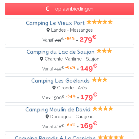
Top aanbiedingen
Camping Le Vieux Port
Landes - Messanges
€
279
-65%
€
=
Vanaf
791
Camping du Lac de Saujon
Charente-Maritime - Saujon
€
149
-64%
€
=
Vanaf
410
Camping Les Goélands
Gironde - Arès
€
179
-64%
€
=
Vanaf
500
Camping Moulin de David
Dordogne - Gaugeac
€
169
-60%
€
=
Vanaf
418
Camping Paradis A La Corniche