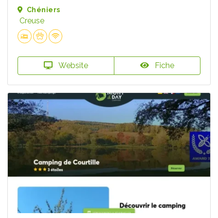
Chéniers
Creuse
Website
Fiche