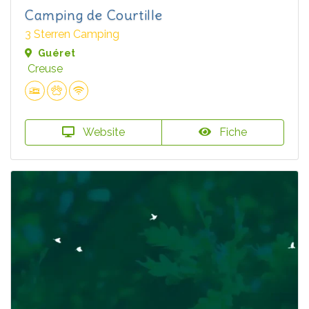
Camping de Courtille
3 Sterren Camping
Guéret
Creuse
Website
Fiche