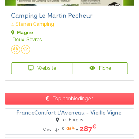
Camping Le Martin Pecheur
4 Sterren Camping
Magné
Deux-Sèvres
Website
Fiche
Top aanbiedingen
FranceComfort L'Aveneau - Vieille Vigne
Les Forges
€
287
-35%
€
=
Vanaf
441