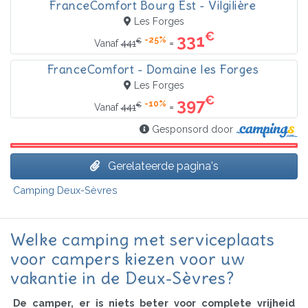
FranceComfort Bourg Est - Vilgilière
Les Forges
€
331
-25%
€
=
Vanaf
441
FranceComfort - Domaine les Forges
Les Forges
€
397
-10%
€
=
Vanaf
441
Gesponsord door
Gerelateerde pagina's
Camping Deux-Sèvres
Welke camping met serviceplaats
voor campers kiezen voor uw
vakantie in de Deux-Sèvres?
De camper, er is niets beter voor complete vrijheid