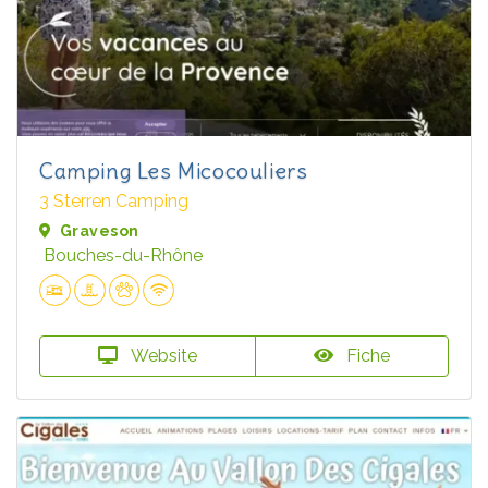
Camping Les Micocouliers
3 Sterren Camping
Graveson
Bouches-du-Rhône
Website
Fiche