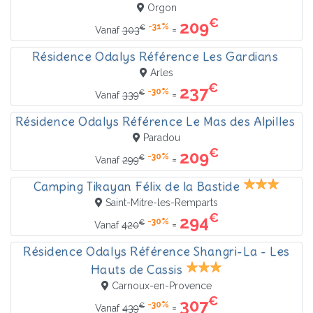
Orgon
€
209
-31%
€
=
Vanaf
303
Résidence Odalys Référence Les Gardians
Arles
€
237
-30%
€
=
Vanaf
339
Résidence Odalys Référence Le Mas des Alpilles
Paradou
€
209
-30%
€
=
Vanaf
299
Camping Tikayan Félix de la Bastide
Saint-Mitre-les-Remparts
€
294
-30%
€
=
Vanaf
420
Résidence Odalys Référence Shangri-La - Les
Hauts de Cassis
Carnoux-en-Provence
€
307
-30%
€
=
Vanaf
439