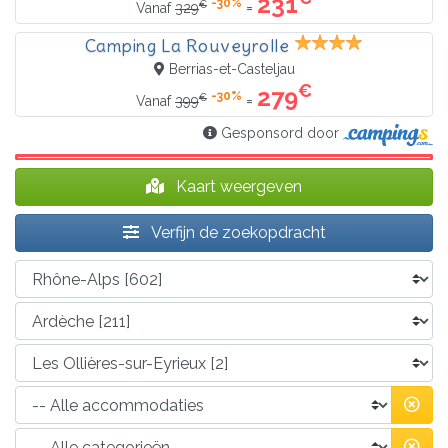
231
-30%
€
=
Vanaf
329
Camping La Rouveyrolle
Berrias-et-Casteljau
€
279
-30%
€
=
Vanaf
399
Gesponsord door
Kaart weergeven
Verfijn de zoekopdracht