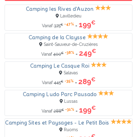
Camping les Rives d'Auzon
Lavilledieu
€
199
-47%
€
=
Vanaf
375
Camping de la Claysse
Saint-Sauveur-de-Cruzières
€
249
-38%
€
=
Vanaf
400
Camping Le Casque Roi
Salavas
€
289
-35%
€
=
Vanaf
445
Camping Ludo Parc Pausado
Lussas
€
199
-31%
€
=
Vanaf
288
Camping Sites et Paysages - Le Petit Bois
Ruoms
€