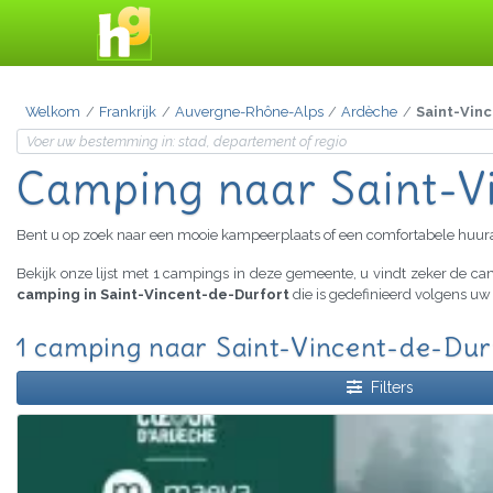
Welkom
Frankrijk
Auvergne-Rhône-Alps
Ardèche
Saint-Vin
Camping
naar Saint-V
Bent u op zoek naar een mooie kampeerplaats of een comfortabele huu
Bekijk onze lijst met 1 campings in deze gemeente, u vindt zeker de 
camping in Saint-Vincent-de-Durfort
die is gedefinieerd volgens uw
1 camping naar Saint-Vincent-de-Durf
Filters