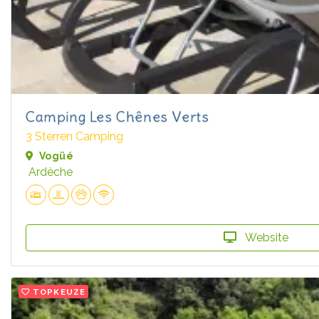
Camping Les Chênes Verts
3 Sterren Camping
Vogüé
Ardèche
Website
TOPKEUZE