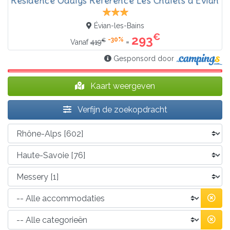
Résidence Odalys Référence Les Chalets d'Evian
Évian-les-Bains
€
293
-30%
€
=
Vanaf
419
Gesponsord door
Kaart weergeven
Verfijn de zoekopdracht