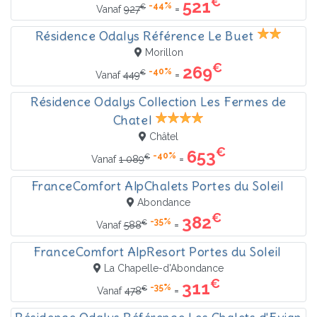
€
521
-44%
€
=
Vanaf
927
Résidence Odalys Référence Le Buet
Morillon
€
269
-40%
€
=
Vanaf
449
Résidence Odalys Collection Les Fermes de
Chatel
Châtel
€
653
-40%
€
=
Vanaf
1 089
FranceComfort AlpChalets Portes du Soleil
Abondance
€
382
-35%
€
=
Vanaf
588
FranceComfort AlpResort Portes du Soleil
La Chapelle-d'Abondance
€
311
-35%
€
=
Vanaf
478