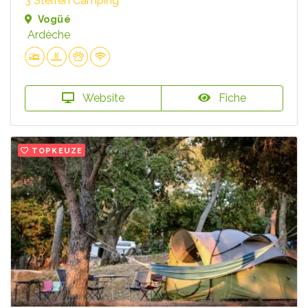
3 Sterren Camping
Vogüé
Ardèche
Website
Fiche
TOPKEUZE