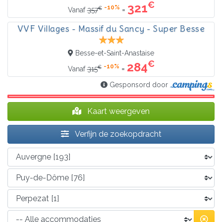
€
321
-10%
€
=
Vanaf
357
VVF Villages - Massif du Sancy - Super Besse
Besse-et-Saint-Anastaise
€
284
-10%
€
=
Vanaf
315
Gesponsord door
Kaart weergeven
Verfijn de zoekopdracht