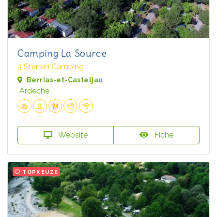
Camping La Source
3 Sterren Camping
Berrias-et-Casteljau
Ardèche
Website
Fiche
TOPKEUZE