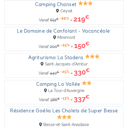
Camping Chanset
Ceyrat
€
219
-66%
€
=
Vanaf
651
Le Domaine de Confolant - Vacancéole
Miremont
€
150
-25%
€
=
Vanaf
200
Agriturismo La Stadera
Saint-Jacques-d'Ambur
€
330
-25%
€
=
Vanaf
440
Camping La Vallée
La Tour-d'Auvergne
€
337
-13%
€
=
Vanaf
386
Résidence Goélia Les Chalets de Super Besse
Besse-et-Saint-Anastaise