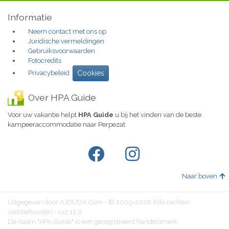
Informatie
Neem contact met ons op
Juridische vermeldingen
Gebruiksvoorwaarden
Fotocredits
Privacybeleid
Cookies
Over HPA Guide
Voor uw vakantie helpt
HPA Guide
u bij het vinden van de beste
kampeeraccommodatie naar Perpezat
Naar boven
Uitgegeven door AJOUDA.Com - © 2003-2026 Alle rechten
voorbehouden - v12.12.0
De naam "HPA Guide" is een geregistreerd handelsmerk.