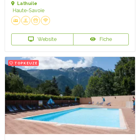
Lathuile
Haute-Savoie
Website
Fiche
TOPKEUZE