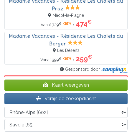
Madame Vacances - Résidence Les Chalets du
Praz
Mâcot-la-Plagne
€
474
-35%
€
=
Vanaf
729
Madame Vacances - Résidence Les Chalets du
Berger
Les Déserts
€
259
-35%
€
=
Vanaf
399
Gesponsord door
Kaart weergeven
Verfijn de zoekopdracht