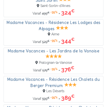
Saint Sorlin
Saint-Sorlin-d'Arves
€
324
-35%
€
=
Vanaf
499
Madame Vacances - Résidence Les Lodges des
Alpages
Aime
€
344
-35%
€
=
Vanaf
529
Madame Vacances - Les Jardins de la Vanoise
Pralognan-la-Vanoise
€
376
-35%
€
=
Vanaf
579
Madame Vacances - Résidence Les Chalets du
Berger Premium
Les Déserts
€
389
-35%
€
=
Vanaf
599