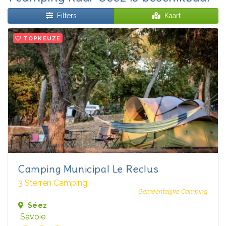
Filters
Kaart
TOPKEUZE
Camping Municipal Le Reclus
3 Sterren Camping
Gemeentelijke Camping
Séez
Savoie