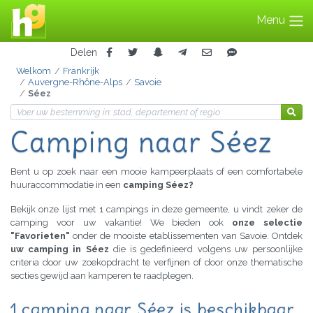
Menu
Delen
Welkom
Frankrijk
Auvergne-Rhône-Alps
Savoie
Séez
Camping naar Séez
Bent u op zoek naar een mooie kampeerplaats of een comfortabele
huuraccommodatie in een
camping Séez?
Bekijk onze lijst met 1 campings in deze gemeente, u vindt zeker de
camping voor uw vakantie! We bieden ook
onze selectie
"Favorieten"
onder de mooiste etablissementen van Savoie. Ontdek
uw camping in Séez
die is gedefinieerd volgens uw persoonlijke
criteria door uw zoekopdracht te verfijnen of door onze thematische
secties gewijd aan kamperen te raadplegen.
1 camping naar Séez is beschikbaar