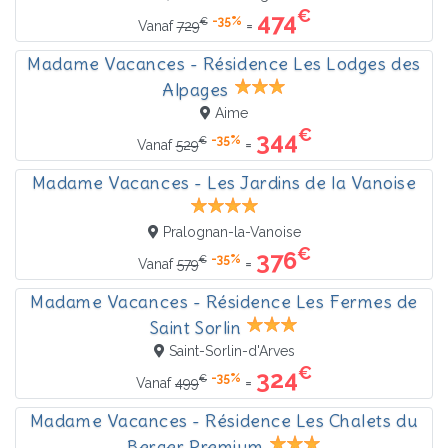
€
474
-35%
€
=
Vanaf
729
Madame Vacances - Résidence Les Lodges des
Alpages
Aime
€
344
-35%
€
=
Vanaf
529
Madame Vacances - Les Jardins de la Vanoise
Pralognan-la-Vanoise
€
376
-35%
€
=
Vanaf
579
Madame Vacances - Résidence Les Fermes de
Saint Sorlin
Saint-Sorlin-d'Arves
€
324
-35%
€
=
Vanaf
499
Madame Vacances - Résidence Les Chalets du
Berger Premium