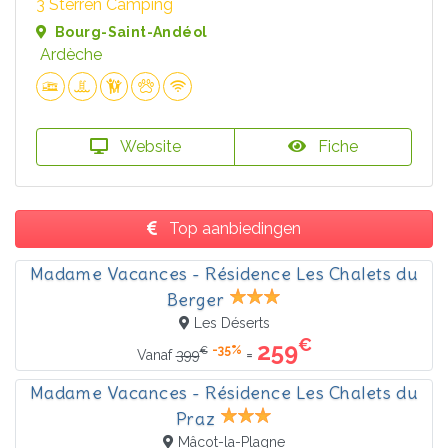
3 Sterren Camping
Bourg-Saint-Andéol
Ardèche
Website
Fiche
Top aanbiedingen
Madame Vacances - Résidence Les Chalets du
Berger
Les Déserts
€
259
-35%
€
=
Vanaf
399
Madame Vacances - Résidence Les Chalets du
Praz
Mâcot-la-Plagne