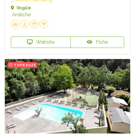
Vogüé
Ardèche
Website
Fiche
TOPKEUZE