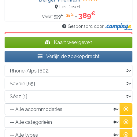
Les Déserts
€
389
-35%
€
=
Vanaf
599
Gesponsord door
Kaart weergeven
Verfijn de zoekopdracht