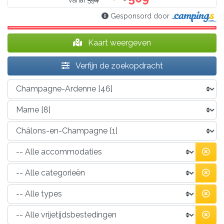
Vanaf
594
Gesponsord door
Kaart weergeven
Verfijn de zoekopdracht