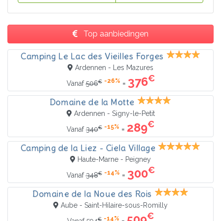
Top aanbiedingen
Camping Le Lac des Vieilles Forges
Ardennen - Les Mazures
€
376
-26%
€
=
Vanaf
506
Domaine de la Motte
Ardennen - Signy-le-Petit
€
289
-15%
€
=
Vanaf
340
Camping de la Liez - Ciela Village
Haute-Marne - Peigney
€
300
-14%
€
=
Vanaf
348
Domaine de la Noue des Rois
Aube - Saint-Hilaire-sous-Romilly
€
509
-14%
€
=