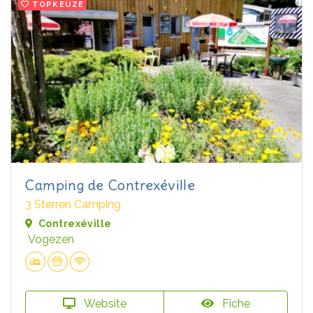
TOPKEUZE
Camping de Contrexéville
3 Sterren Camping
Contrexéville
Vogezen
Website
Fiche