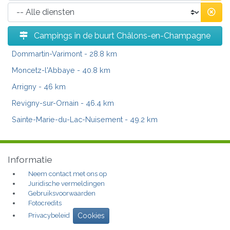
Campings in de buurt Châlons-en-Champagne
Dommartin-Varimont
- 28.8 km
Moncetz-l'Abbaye
- 40.8 km
Arrigny
- 46 km
Revigny-sur-Ornain
- 46.4 km
Sainte-Marie-du-Lac-Nuisement
- 49.2 km
Informatie
Neem contact met ons op
Juridische vermeldingen
Gebruiksvoorwaarden
Fotocredits
Privacybeleid
Cookies