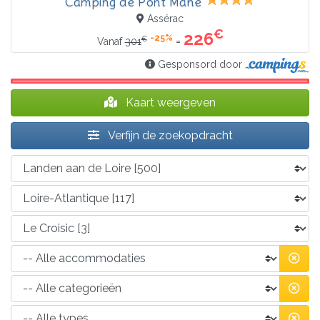
Camping de Pont Mahé
Assérac
€
226
-25%
€
=
Vanaf
301
Gesponsord door
Kaart weergeven
Verfijn de zoekopdracht