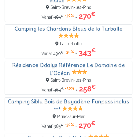
inclus
Saint-Brevin-les-Pins
€
270
-30%
€
=
Vanaf
385
Camping les Chardons Bleus de la Turballe
La Turballe
€
343
-30%
€
=
Vanaf
490
Résidence Odalys Référence Le Domaine de
L'Océan
Saint-Brevin-les-Pins
€
258
-30%
€
=
Vanaf
369
Camping Siblu Bois de Bayadène Funpass inclus
***
Piriac-sur-Mer
€
270
-30%
€
=
Vanaf
385