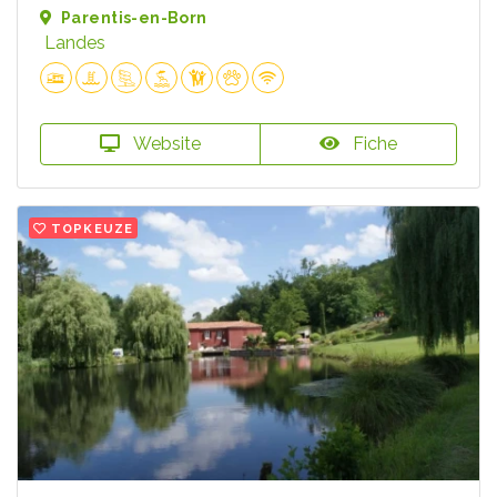
Parentis-en-Born
Landes
Website
Fiche
TOPKEUZE