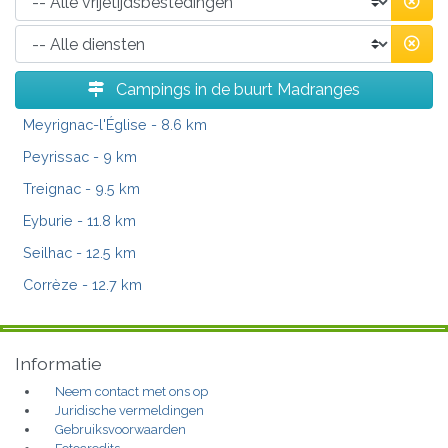
Campings in de buurt Madranges
Meyrignac-l'Église
- 8.6 km
Peyrissac
- 9 km
Treignac
- 9.5 km
Eyburie
- 11.8 km
Seilhac
- 12.5 km
Corrèze
- 12.7 km
Informatie
Neem contact met ons op
Juridische vermeldingen
Gebruiksvoorwaarden