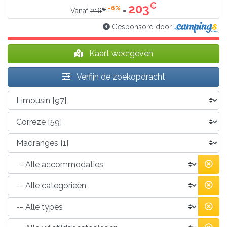
€
203
-6%
€
=
Vanaf
216
Gesponsord door
Kaart weergeven
Verfijn de zoekopdracht