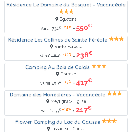
Résidence Le Domaine du Bosquet - Vacancéole
Égletons
€
550
-25%
€
=
Vanaf
734
Résidence Les Collines de Sainte Féréole
Sainte-Féréole
€
238
-15%
€
=
Vanaf
280
Camping Au Bois de Calais
Corrèze
€
417
-15%
€
=
Vanaf
490
Domaine des Monédières - Vacancéole
Meyrignac-l'Église
€
217
-15%
€
=
Vanaf
255
Flower Camping du Lac du Causse
Lissac-sur-Couze