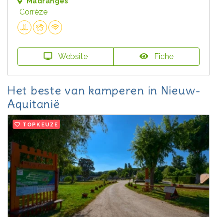
Madranges
Corrèze
Website
Fiche
Het beste van kamperen in Nieuw-
Aquitanië
TOPKEUZE