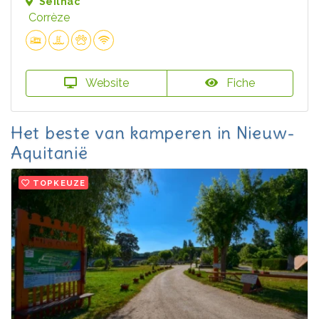
Seilhac
Corrèze
Website
Fiche
Het beste van kamperen in Nieuw-
Aquitanië
TOPKEUZE