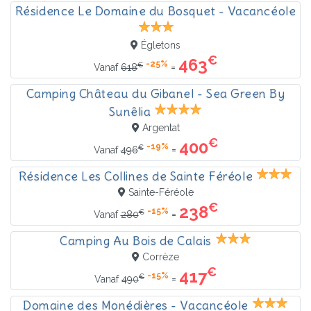
Résidence Le Domaine du Bosquet - Vacancéole
Égletons
€
463
-25%
€
=
Vanaf
618
Camping Château du Gibanel - Sea Green By
Sunêlia
Argentat
€
400
-19%
€
=
Vanaf
496
Résidence Les Collines de Sainte Féréole
Sainte-Féréole
€
238
-15%
€
=
Vanaf
280
Camping Au Bois de Calais
Corrèze
€
417
-15%
€
=
Vanaf
490
Domaine des Monédières - Vacancéole