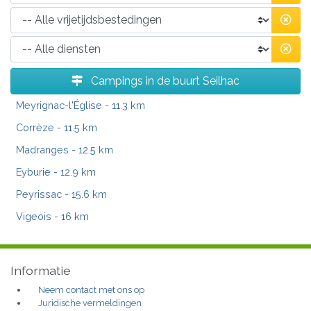
Campings in de buurt Seilhac
Meyrignac-l'Église
- 11.3 km
Corrèze
- 11.5 km
Madranges
- 12.5 km
Eyburie
- 12.9 km
Peyrissac
- 15.6 km
Vigeois
- 16 km
Informatie
Neem contact met ons op
Juridische vermeldingen