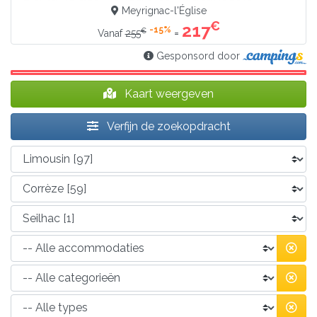
Meyrignac-l'Église
€
217
-15%
€
=
Vanaf
255
Gesponsord door
Kaart weergeven
Verfijn de zoekopdracht