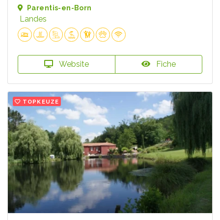
Parentis-en-Born
Landes
Website
Fiche
TOPKEUZE