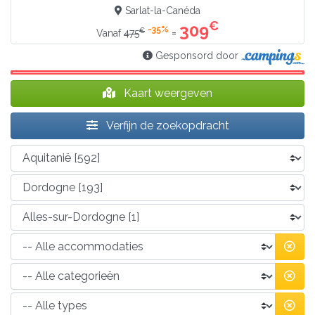
Sarlat-la-Canéda
€
309
-35%
€
=
Vanaf
475
Gesponsord door
Kaart weergeven
Verfijn de zoekopdracht