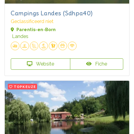
Campings Landes (Sdhpa40)
Geclassificeerd niet
Parentis-en-Born
Landes
Website
Fiche
TOPKEUZE