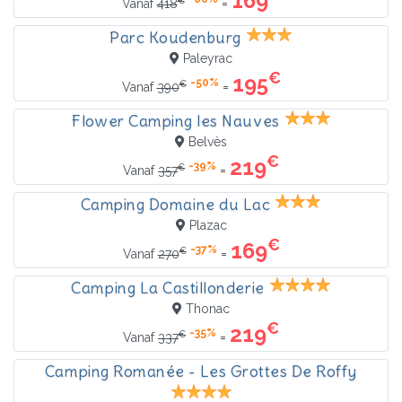
169
€
=
Vanaf
418
Parc Koudenburg
Paleyrac
€
195
-50%
€
=
Vanaf
390
Flower Camping les Nauves
Belvès
€
219
-39%
€
=
Vanaf
357
Camping Domaine du Lac
Plazac
€
169
-37%
€
=
Vanaf
270
Camping La Castillonderie
Thonac
€
219
-35%
€
=
Vanaf
337
Camping Romanée - Les Grottes De Roffy