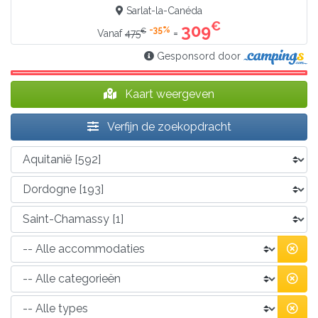
Sarlat-la-Canéda
€
309
-35%
€
=
Vanaf
475
Gesponsord door
Kaart weergeven
Verfijn de zoekopdracht