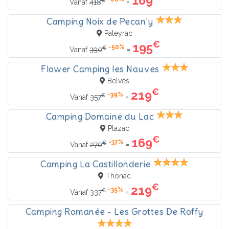
169
=
Vanaf
418
Camping Noix de Pecan'y
Paleyrac
€
195
-50%
€
=
Vanaf
390
Flower Camping les Nauves
Belvès
€
219
-39%
€
=
Vanaf
357
Camping Domaine du Lac
Plazac
€
169
-37%
€
=
Vanaf
270
Camping La Castillonderie
Thonac
€
219
-35%
€
=
Vanaf
337
Camping Romanée - Les Grottes De Roffy