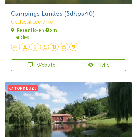
Campings Landes (Sdhpa40)
Geclassificeerd niet
Parentis-en-Born
Landes
Website
Fiche
TOPKEUZE