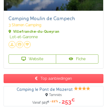
Camping Moulin de Campech
3 Sterren Camping
Villefranche-du-Queyran
Lot-et-Garonne
Website
Fiche
Top aanbiedingen
Camping le Pont de Mazerat
Tamniès
€
253
-22%
€
=
Vanaf
323