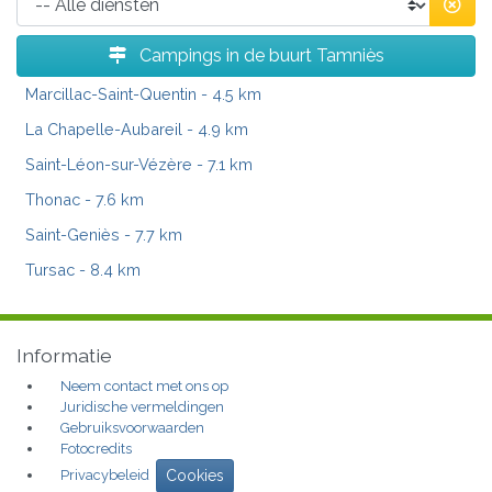
Campings in de buurt Tamniès
Marcillac-Saint-Quentin
- 4.5 km
La Chapelle-Aubareil
- 4.9 km
Saint-Léon-sur-Vézère
- 7.1 km
Thonac
- 7.6 km
Saint-Geniès
- 7.7 km
Tursac
- 8.4 km
Informatie
Neem contact met ons op
Juridische vermeldingen
Gebruiksvoorwaarden
Fotocredits
Privacybeleid
Cookies