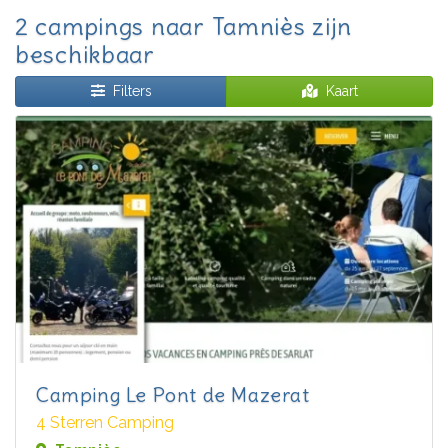
2 campings naar Tamniès zijn
beschikbaar
Filters
Kaart
Camping Le Pont de Mazerat
4 Sterren Camping