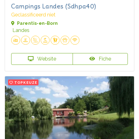
Campings Landes (Sdhpa40)
Geclassificeerd niet
Parentis-en-Born
Landes
Website
Fiche
TOPKEUZE