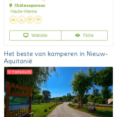
Châteauponsac
Haute-Vienne
Website
Fiche
Het beste van kamperen in Nieuw-
Aquitanië
TOPKEUZE