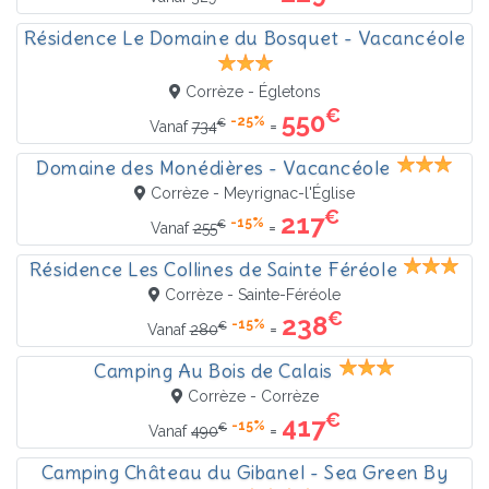
Résidence Le Domaine du Bosquet - Vacancéole
Corrèze - Égletons
€
550
-25%
€
=
Vanaf
734
Domaine des Monédières - Vacancéole
Corrèze - Meyrignac-l'Église
€
217
-15%
€
=
Vanaf
255
Résidence Les Collines de Sainte Féréole
Corrèze - Sainte-Féréole
€
238
-15%
€
=
Vanaf
280
Camping Au Bois de Calais
Corrèze - Corrèze
€
417
-15%
€
=
Vanaf
490
Camping Château du Gibanel - Sea Green By