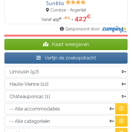
Sunêlia
Corrèze - Argentat
€
427
-6%
€
=
Vanaf
455
Gesponsord door
Kaart weergeven
Verfijn de zoekopdracht