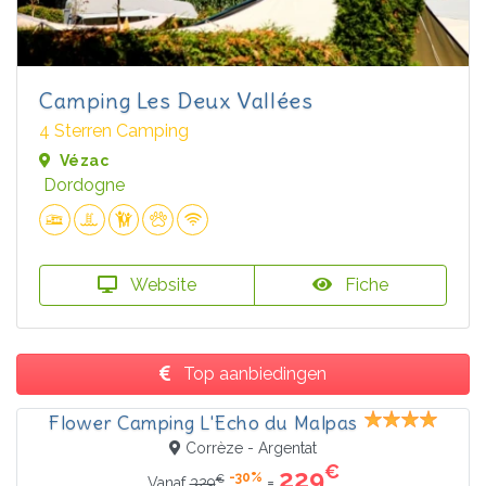
Camping Les Deux Vallées
4 Sterren Camping
Vézac
Dordogne
Website
Fiche
Top aanbiedingen
Flower Camping L'Echo du Malpas
Corrèze - Argentat
€
229
-30%
€
=
Vanaf
329