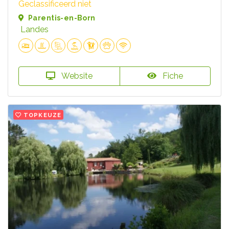
Geclassificeerd niet
Parentis-en-Born
Landes
Website
Fiche
TOPKEUZE