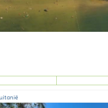
uitanië